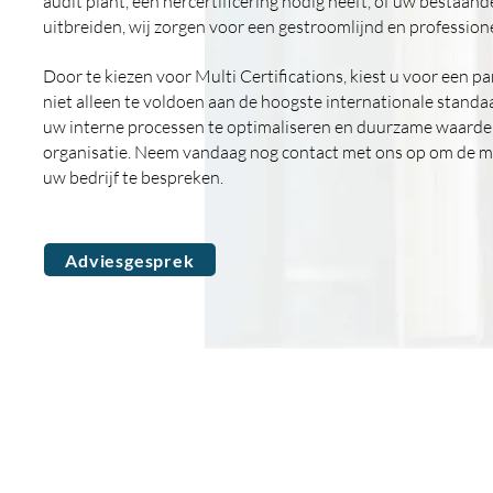
audit plant, een hercertificering nodig heeft, of uw bestaande
uitbreiden, wij zorgen voor een gestroomlijnd en profession
Door te kiezen voor Multi Certifications, kiest u voor een pa
niet alleen te voldoen aan de hoogste internationale stand
uw interne processen te optimaliseren en duurzame waarde
organisatie. Neem vandaag nog contact met ons op om de m
uw bedrijf te bespreken.
Adviesgesprek
Bezoek adres
Audits
Opleidingen
Corkstraat 46
ISO 9001:2015
ISO 9001:201
3047 AC Rotterdam
ISO 27001:2022
ISO 27001:20
Nederland
ISO 14001:2015
ISO 14001:20