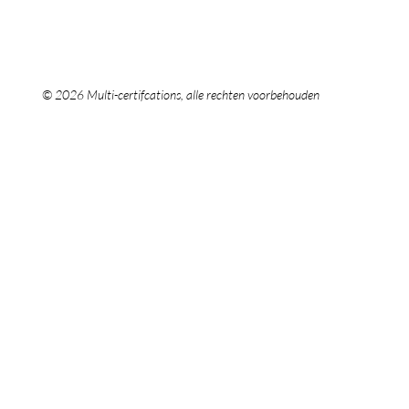
ISO 22000
ISO 22000
ISO 45001:2018
ISO 45001:20
HKZ 143, 165
© 2026 Multi-certifcations, alle rechten voorbehouden